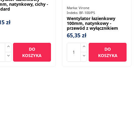
mm, natynkowy, cichy -
Marka:
Virone
ndard
Indeks:
BF-100/PS
Wentylator łazienkowy
15 zł
100mm, natynkowy -
przewód z wyłącznikiem
65,35 zł
DO
DO
KOSZYKA
KOSZYKA