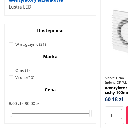
Wentylatory łazienkowe
Lustra LED
Dostępność
W magazynie
(21)
Marka
Orno
(1)
Virone
(20)
Marka:
Orno
Indeks:
OR-WL-
Wentylator
Cena
cichy 100m
60,18 zł
8,00 zł - 90,00 zł