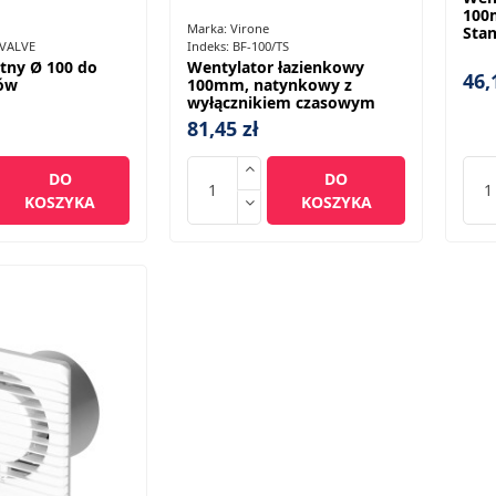
100
Marka:
Virone
Sta
/VALVE
Indeks:
BF-100/TS
tny Ø 100 do
Wentylator łazienkowy
46,
ów
100mm, natynkowy z
wyłącznikiem czasowym
81,45 zł
DO
DO
KOSZYKA
KOSZYKA