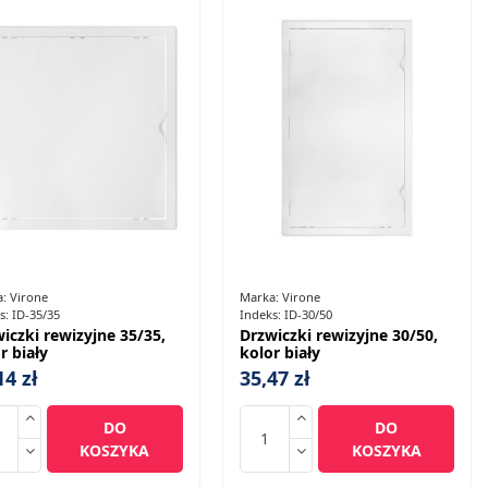
a:
Virone
Marka:
Virone
s:
ID-35/35
Indeks:
ID-30/50
iczki rewizyjne 35/35,
Drzwiczki rewizyjne 30/50,
r biały
kolor biały
14 zł
35,47 zł
DO
DO
KOSZYKA
KOSZYKA