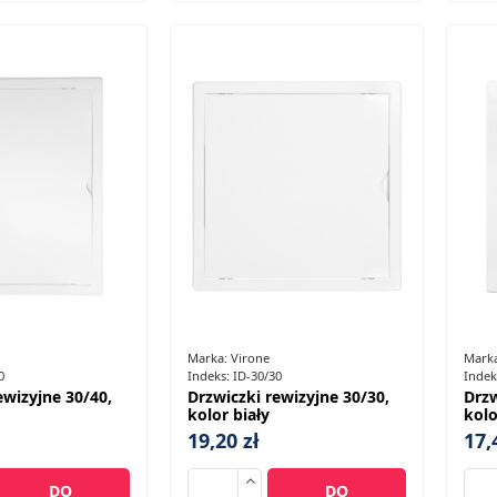
Marka:
Virone
Mark
0
Indeks:
ID-30/30
Indek
ewizyjne 30/40,
Drzwiczki rewizyjne 30/30,
Drzw
kolor biały
kolo
19,20 zł
17,
DO
DO