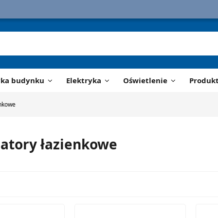
yka budynku
Elektryka
Oświetlenie
Produk
enkowe
atory łazienkowe