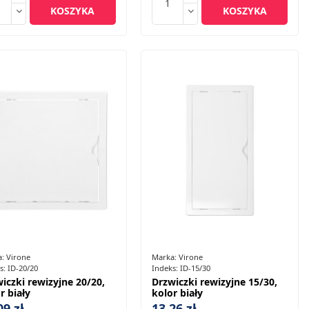
KOSZYKA
KOSZYKA
a:
Virone
Marka:
Virone
s:
ID-20/20
Indeks:
ID-15/30
iczki rewizyjne 20/20,
Drzwiczki rewizyjne 15/30,
r biały
kolor biały
09 zł
13,26 zł