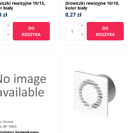
iczki rewizyjne 10/15,
Drzwiczki rewizyjne 10/10,
r biały
kolor biały
3 zł
8,27 zł
DO
DO
KOSZYKA
KOSZYKA
a:
Virone
s:
BF-100/S
tylator łazienkowy