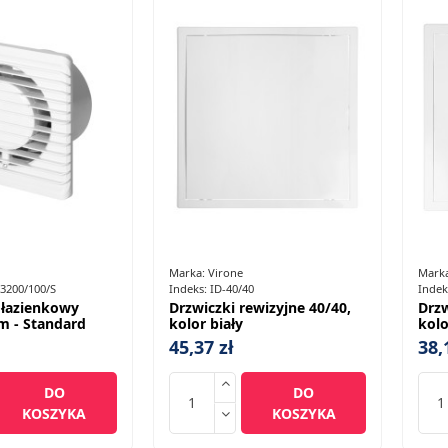
Marka:
Virone
Mark
3200/100/S
Indeks:
ID-40/40
Indek
 łazienkowy
Drzwiczki rewizyjne 40/40,
Drzw
m - Standard
kolor biały
kolo
45,37 zł
38,
DO
DO
KOSZYKA
KOSZYKA