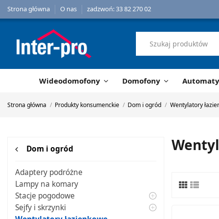
Strona główna
O nas
zadzwoń: 33 82 270 02
Wideodomofony
Domofony
Automat
Strona główna
Produkty konsumenckie
Dom i ogród
Wentylatory łazi
Wentyl
Dom i ogród
Adaptery podróżne
Lampy na komary
Stacje pogodowe
Sejfy i skrzynki