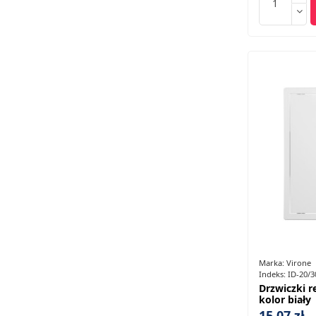
Marka:
Virone
Indeks:
ID-20/3
Drzwiczki r
kolor biały
15,07 zł