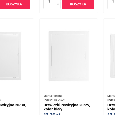
KOSZYKA
KOSZYKA
Marka:
Virone
Mark
0
Indeks:
ID-20/25
Indek
ewizyjne 20/30,
Drzwiczki rewizyjne 20/25,
Drzw
kolor biały
kolo
13,26 zł
13,