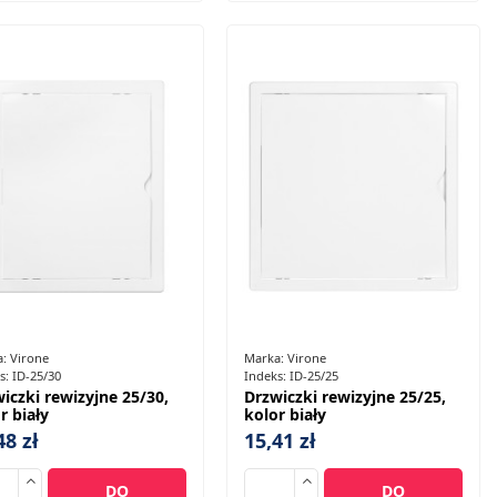
a:
Virone
Marka:
Virone
s:
ID-25/30
Indeks:
ID-25/25
iczki rewizyjne 25/30,
Drzwiczki rewizyjne 25/25,
r biały
kolor biały
48 zł
15,41 zł
DO
DO