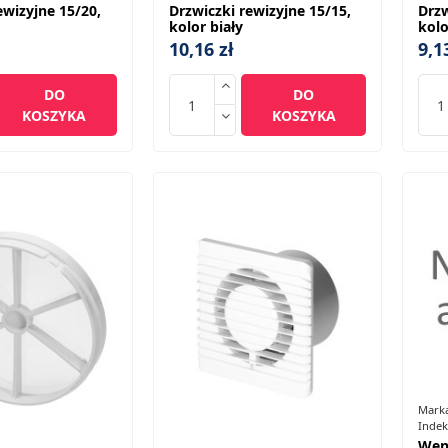
ewizyjne 15/20,
Drzwiczki rewizyjne 15/15,
Drzw
kolor biały
kolo
10,16 zł
9,1
DO
DO
KOSZYKA
KOSZYKA
Mark
Indek
Wen