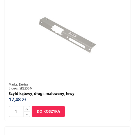
Marka:
Elektra
Indeks:
SKL250-M
Szyld kątowy, długi, malowany, lewy
17,48 zł
DO KOSZYKA