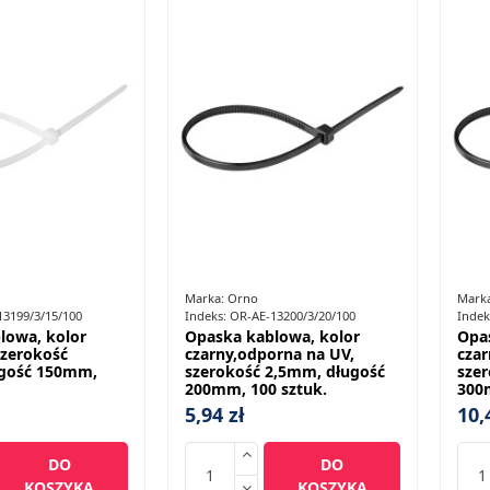
Marka:
Orno
Mark
13199/3/15/100
Indeks:
OR-AE-13200/3/20/100
Indek
lowa, kolor
Opaska kablowa, kolor
Opa
szerokość
czarny,odporna na UV,
czar
gość 150mm,
szerokość 2,5mm, długość
sze
200mm, 100 sztuk.
300
5,94 zł
10,
DO
DO
KOSZYKA
KOSZYKA