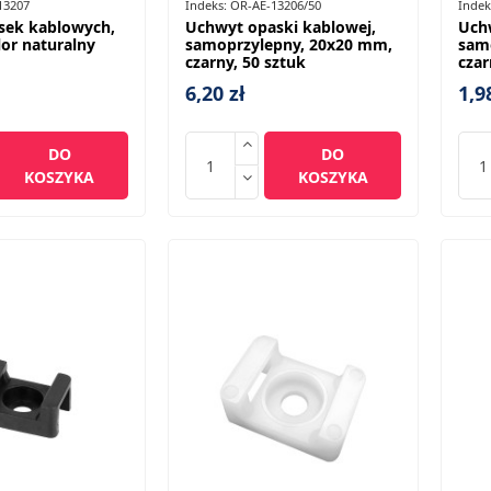
13207
Indeks:
OR-AE-13206/50
Indek
sek kablowych,
Uchwyt opaski kablowej,
Uch
lor naturalny
samoprzylepny, 20x20 mm,
sam
czarny, 50 sztuk
czar
6,20 zł
1,9
DO
DO
KOSZYKA
KOSZYKA