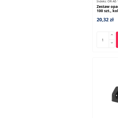
Indeks:
OR-AE-
Zestaw opa
100 szt., ko
20,32 zł