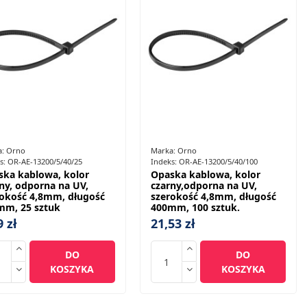
a:
Orno
Marka:
Orno
s:
OR-AE-13200/5/40/25
Indeks:
OR-AE-13200/5/40/100
ska kablowa, kolor
Opaska kablowa, kolor
ny, odporna na UV,
czarny,odporna na UV,
rokość 4,8mm, długość
szerokość 4,8mm, długość
mm, 25 sztuk
400mm, 100 sztuk.
9 zł
21,53 zł
DO
DO
KOSZYKA
KOSZYKA