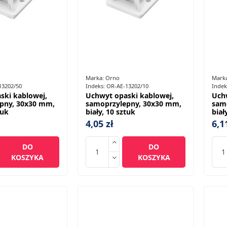
Marka:
Orno
Mark
13202/50
Indeks:
OR-AE-13202/10
Indek
ski kablowej,
Uchwyt opaski kablowej,
Uch
pny, 30x30 mm,
samoprzylepny, 30x30 mm,
sam
tuk
biały, 10 sztuk
biał
4,05 zł
6,1
DO
DO
KOSZYKA
KOSZYKA