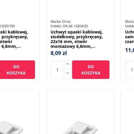
Marka:
Orno
Mark
13205/100
Indeks:
OR-AE-13204/20
Indek
ski kablowej,
Uchwyt opaski kablowej,
Uch
 przykręcany,
siodełkowy, przykręcany,
sam
 otwór
22x16 mm, otwór
czar
6,8mm,...
montażowy 6,8mm,...
11,
8,09 zł
DO
DO
KOSZYKA
KOSZYKA