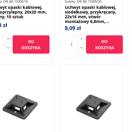
s:
OR-AE-13206/10
Indeks:
OR-AE-13205/20
wyt opaski kablowej,
Uchwyt opaski kablowej,
oprzylepny, 20x20 mm,
siodełkowy, przykręcany,
ny, 10 sztuk
22x16 mm, otwór
montażowy 6,8mm,...
8 zł
8,09 zł
DO
DO
KOSZYKA
KOSZYKA