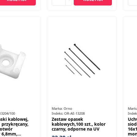
Marka:
Orno
Mark
13204/100
Indeks:
OR-AE-13208
Indek
ski kablowej,
Zestaw opasek
Uch
 przykręcany,
kablowych,100 szt., kolor
siod
 otwór
czarny, odporne na UV
16x
6,8mm,...
mon