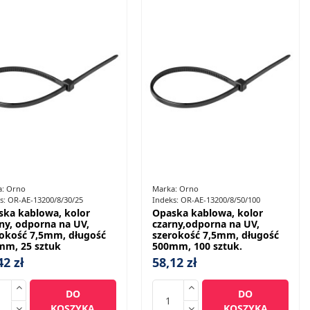
a:
Orno
Marka:
Orno
s:
OR-AE-13200/8/30/25
Indeks:
OR-AE-13200/8/50/100
ska kablowa, kolor
Opaska kablowa, kolor
ny, odporna na UV,
czarny,odporna na UV,
rokość 7,5mm, długość
szerokość 7,5mm, długość
mm, 25 sztuk
500mm, 100 sztuk.
42 zł
58,12 zł
DO
DO
KOSZYKA
KOSZYKA