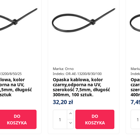
Marka:
Orno
Mark
13200/8/50/25
Indeks:
OR-AE-13200/8/30/100
Indek
lowa, kolor
Opaska kablowa, kolor
Opa
orna na UV,
czarny,odporna na UV,
czar
7,5mm, długość
szerokość 7,5mm, długość
sze
sztuk
300mm, 100 sztuk.
400
32,20 zł
7,4
DO
DO
KOSZYKA
KOSZYKA