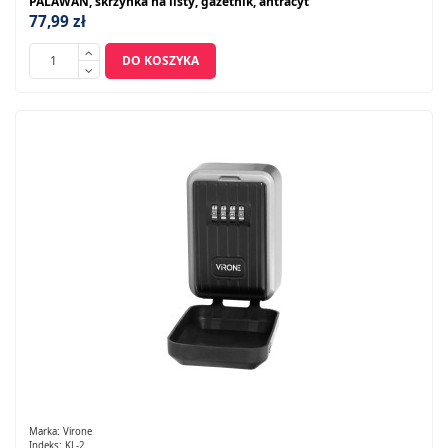
PALAWAN, skrzynka na listy, gazetnik, antracyt
77,99 zł
DO KOSZYKA
Marka:
Virone
Indeks:
KL-2