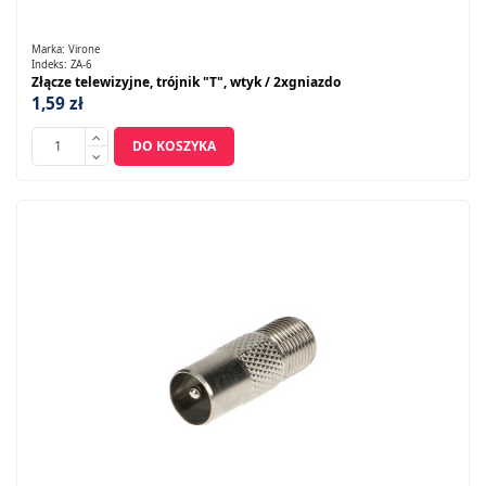
Marka:
Virone
Indeks:
ZA-6
Złącze telewizyjne, trójnik "T", wtyk / 2xgniazdo
1,59 zł
DO KOSZYKA