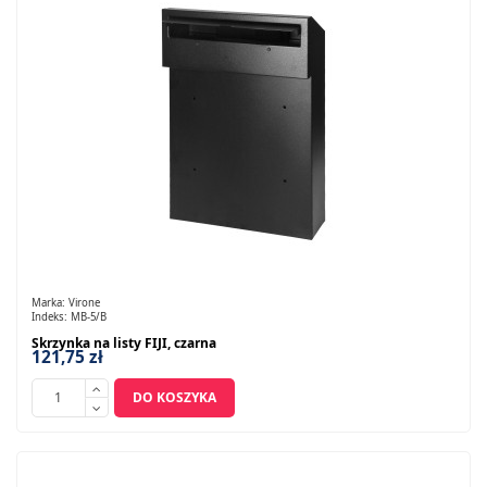
Marka:
Virone
Indeks:
MB-5/B
Skrzynka na listy FIJI, czarna
121,75 zł
DO KOSZYKA